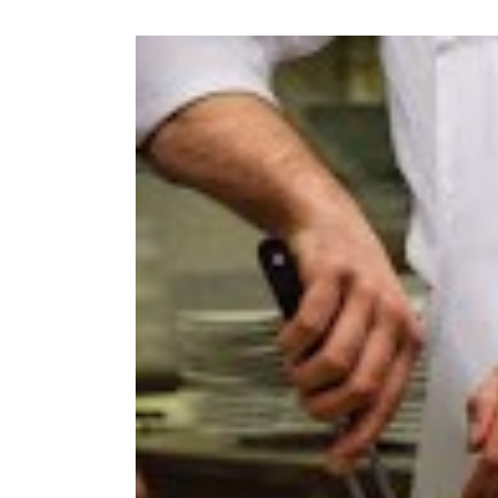
Voir
l'image
agrandie