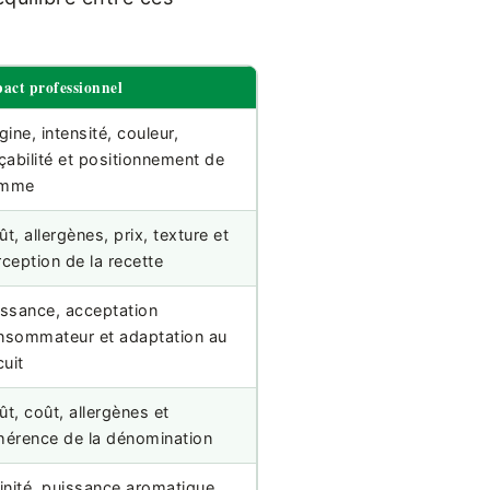
act professionnel
gine, intensité, couleur,
çabilité et positionnement de
mme
t, allergènes, prix, texture et
ception de la recette
issance, acceptation
nsommateur et adaptation au
cuit
t, coût, allergènes et
hérence de la dénomination
inité, puissance aromatique,