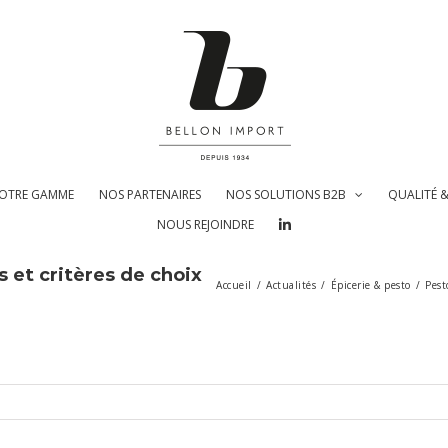
OTRE GAMME
NOS PARTENAIRES
NOS SOLUTIONS B2B
QUALITÉ 
NOUS REJOINDRE
s et critères de choix
Accueil
/
Actualités
/
Épicerie & pesto
/
Pest