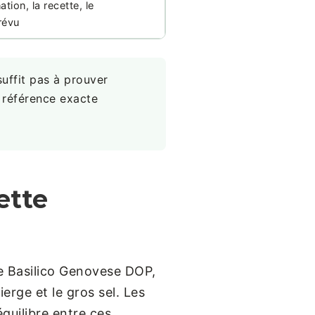
ion, la recette, le
révu
uffit pas à prouver
a référence exacte
ette
le Basilico Genovese DOP,
ierge et le gros sel. Les
équilibre entre ces