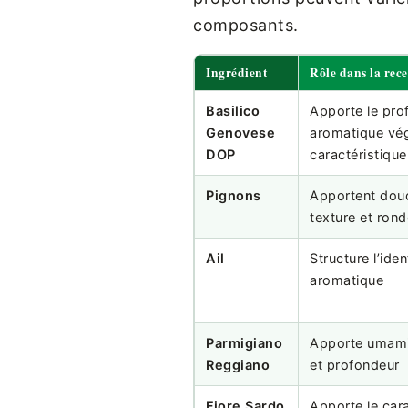
composants.
Ingrédient
Rôle dans la rece
Basilico
Apporte le prof
Genovese
aromatique vég
DOP
caractéristique
Pignons
Apportent dou
texture et rond
Ail
Structure l’iden
aromatique
Parmigiano
Apporte umami,
Reggiano
et profondeur
Fiore Sardo
Apporte le car