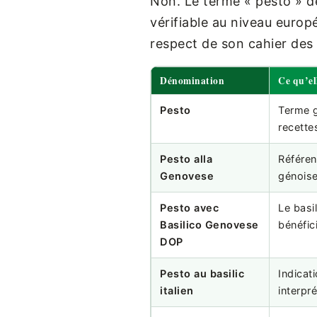
Non. Le terme « pesto » d
vérifiable au niveau euro
respect de son cahier des 
Dénomination
Ce qu’ell
Pesto
Terme g
recette
Pesto alla
Référenc
Genovese
génois
Pesto avec
Le basi
Basilico Genovese
bénéfic
DOP
Pesto au basilic
Indicat
italien
interpré