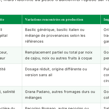
tte
Variations rencontrées en production
Imp
il
Basilic générique, basilic italien ou
Ori
étal
mélange de provenances selon les
tra
références
ga
ceur,
Remplacement partiel ou total par noix
Goû
eur
de cajou, noix ou autres fruits à coque
per
tité
Dosage réduit, origine différente ou
Pu
version sans ail
co
cir
 salinité
Grana Padano, autres fromages durs ou
Goû
mélanges
co
actère du
Pecorino Romano, autre pecorino ou
Sal