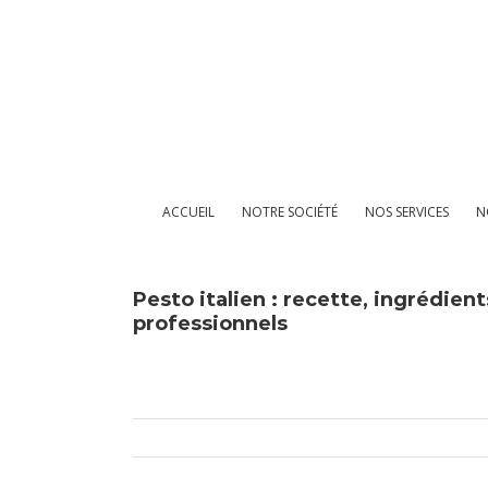
Passer
au
contenu
ACCUEIL
NOTRE SOCIÉTÉ
NOS SERVICES
N
Pesto italien : recette, ingrédient
professionnels