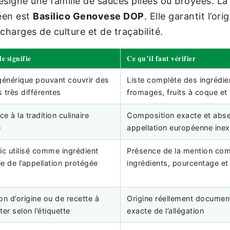
ésigne une famille de sauces pilées ou broyées. L
péen est
Basilico Genovese DOP
. Elle garantit l’ori
charges de culture et de traçabilité.
e signifie
Ce qu’il faut vérifier
énérique pouvant couvrir des
Liste complète des ingrédie
s très différentes
fromages, fruits à coque et
e à la tradition culinaire
Composition exacte et abs
e
appellation européenne inex
lic utilisé comme ingrédient
Présence de la mention comp
ie de l’appellation protégée
ingrédients, pourcentage et 
ion d’origine ou de recette à
Origine réellement document
ter selon l’étiquette
exacte de l’allégation