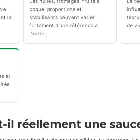
Les huiles, fromages, fruits à
La te
ive
coque, proportions et
influ
nt la
stabilisants peuvent varier
textu
fortement d’une référence à
de vi
l’autre.
és et
ités
t-il réellement une sau