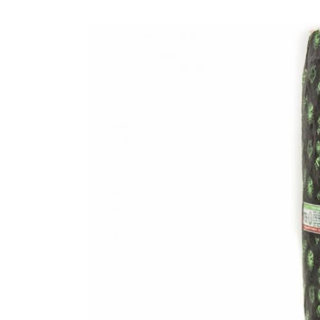
Voir
l'image
agrandie