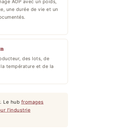
mage AOP avec un poids,
e, une durée de vie et un
documentés.
in
oducteur, des lots, de
 la température et de la
P. Le hub
fromages
r l’industrie