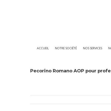
Passer
au
contenu
ACCUEIL
NOTRE SOCIÉTÉ
NOS SERVICES
N
Pecorino Romano AOP pour profe