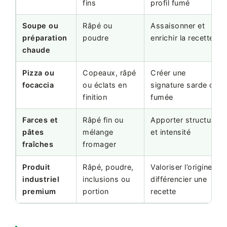
fins
profil fumé
Soupe ou
Râpé ou
Assaisonner et
préparation
poudre
enrichir la recette
chaude
Pizza ou
Copeaux, râpé
Créer une
focaccia
ou éclats en
signature sarde ou
finition
fumée
Farces et
Râpé fin ou
Apporter structure
pâtes
mélange
et intensité
fraîches
fromager
Produit
Râpé, poudre,
Valoriser l’origine et
industriel
inclusions ou
différencier une
premium
portion
recette