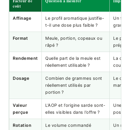
Facteur de
Question à mesurer
Impact p
coût
Affinage
Le profil aromatique justifie-
Un froma
t-il une dose plus faible ?
gramma
Format
Meule, portion, copeaux ou
Le prêt 
râpé ?
prépara
Rendement
Quelle part de la meule est
La croût
réellement utilisable ?
coupe in
Dosage
Combien de grammes sont
Le cont
réellement utilisés par
marge et
portion ?
Valeur
L’AOP et l’origine sarde sont-
Une prés
perçue
elles visibles dans l’offre ?
positio
Rotation
Le volume commandé
Un mauv