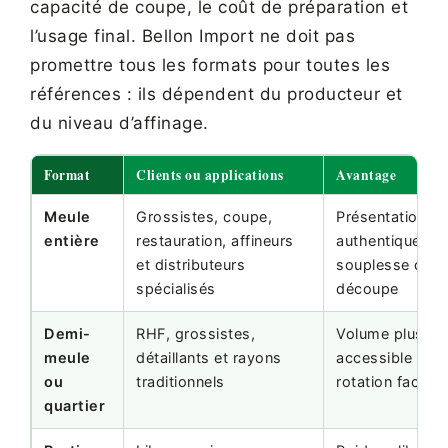
capacité de coupe, le coût de préparation et
l’usage final. Bellon Import ne doit pas
promettre tous les formats pour toutes les
références : ils dépendent du producteur et
du niveau d’affinage.
Format
Clients ou applications
Avantage
Meule
Grossistes, coupe,
Présentation
entière
restauration, affineurs
authentique et
et distributeurs
souplesse de
spécialisés
découpe
Demi-
RHF, grossistes,
Volume plus
meule
détaillants et rayons
accessible et
ou
traditionnels
rotation facilité
quartier