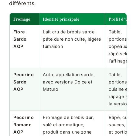
différents.
Fromage
Identité principale
Profil d’usage
Fiore
Lait cru de brebis sarde,
Table,
Sardo
pâte dure non cuite, légère
portions,
AOP
fumaison
copeaux ou
râpé selon
l’affinage
Pecorino
Autre appellation sarde,
Table,
Sardo
avec versions Dolce et
portions,
AOP
Maturo
cuisine et
râpage selo
la version
Pecorino
Fromage de brebis dur,
Râpé, cuisin
Romano
salé et aromatique,
sauces, pât
AOP
produit dans une zone
et portions