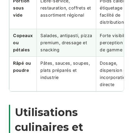
Portion
Libre-service,
Poids calibré,
sous
restauration, coffrets et
étiquetage et
vide
assortiment régional
facilité de
distribution
Copeaux
Salades, antipasti, pizza
Forte visibilité 
ou
premium, dressage et
perception hau
pétales
snacking
de gamme
Râpé ou
Pâtes, sauces, soupes,
Dosage,
poudre
plats préparés et
dispersion et
industrie
incorporation
directe
Utilisations
culinaires et