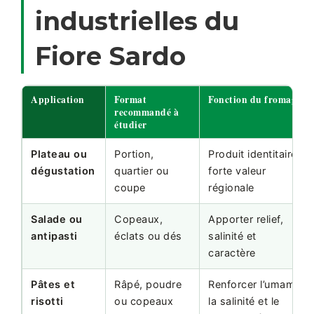
industrielles du
Fiore Sardo
Application
Format
Fonction du fromage
recommandé à
étudier
Plateau ou
Portion,
Produit identitaire à
dégustation
quartier ou
forte valeur
coupe
régionale
Salade ou
Copeaux,
Apporter relief,
antipasti
éclats ou dés
salinité et
caractère
Pâtes et
Râpé, poudre
Renforcer l’umami,
risotti
ou copeaux
la salinité et le