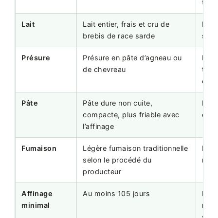
traça
Lait
Lait entier, frais et cru de
Prof
brebis de race sarde
spéc
Présure
Présure en pâte d’agneau ou
Info
de chevreau
tech
cha
Pâte
Pâte dure non cuite,
Infl
compacte, plus friable avec
cope
l’affinage
Fumaison
Légère fumaison traditionnelle
Inte
selon le procédé du
rece
producteur
Affinage
Au moins 105 jours
Le p
minimal
même
six 