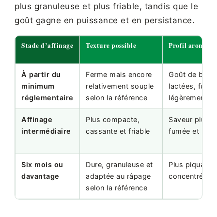
plus granuleuse et plus friable, tandis que le
goût gagne en puissance et en persistance.
Stade d’affinage
Texture possible
Profil aromati
À partir du
Ferme mais encore
Goût de brebi
minimum
relativement souple
lactées, fumé
réglementaire
selon la référence
légèrement ac
Affinage
Plus compacte,
Saveur plus i
intermédiaire
cassante et friable
fumée et pers
Six mois ou
Dure, granuleuse et
Plus piquante
davantage
adaptée au râpage
concentrée et
selon la référence