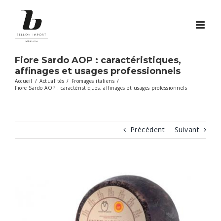
Passer
au
contenu
Fiore Sardo AOP : caractéristiques,
affinages et usages professionnels
Accueil
/
Actualités
/
Fromages italiens
/
Fiore Sardo AOP : caractéristiques, affinages et usages professionnels
Précédent
Suivant
Voir
l'image
agrandie