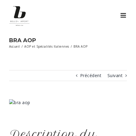
Passer
au
contenu
BRA AOP
Accueil
/
AOP et Spécialités Italiennes
/
BRA AOP
Précédent
Suivant
View
Larger
Image
Description du