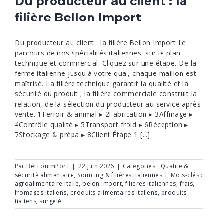
Du producteur au client : la
filière Bellon Import
Du producteur au client : la filière Bellon Import Le
parcours de nos spécialités italiennes, sur le plan
technique et commercial. Cliquez sur une étape. De la
ferme italienne jusqu'à votre quai, chaque maillon est
maîtrisé. La filière technique garantit la qualité et la
sécurité du produit ; la filière commerciale construit la
relation, de la sélection du producteur au service après-
vente. 1Terroir & animal ▸ 2Fabrication ▸ 3Affinage ▸
4Contrôle qualité ▸ 5Transport froid ▸ 6Réception ▸
7Stockage & prépa ▸ 8Client Étape 1 [...]
Par
BeLLonimPorT
|
22 juin 2026
|
Catégories :
Qualité &
sécurité alimentaire
,
Sourcing & filières italiennes
|
Mots-clés :
agroalimentaire italie
,
belon import
,
filieres italiennes
,
frais
,
fromages italiens
,
produits alimentaires italiens
,
produits
italiens
,
surgelé