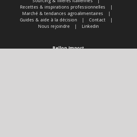
Sourcing & filières italiennes
Recettes & inspirations professionnelles
Marché & tendances agroalimentaires
Guides & aide à la décision
Contact
Nous rejoindre
Linkedin
Bellon Import
Pour les professionnels : centrales d’achat,
distributeurs, industriels.