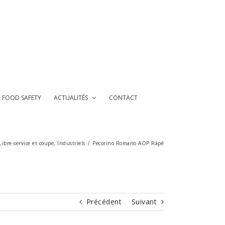
& FOOD SAFETY
ACTUALITÉS
CONTACT
ibre-service et coupe
,
Industriels
/
Pecorino Romano AOP Râpé
Précédent
Suivant