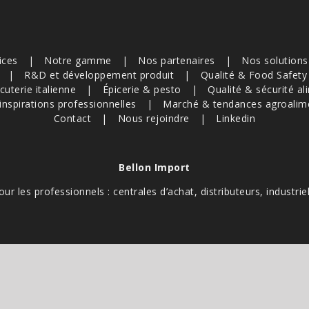
ices
Notre gamme
Nos partenaires
Nos solution
R&D et développement produit
Qualité & Food Safety
cuterie italienne
Épicerie & pesto
Qualité & sécurité al
inspirations professionnelles
Marché & tendances agroalim
Contact
Nous rejoindre
Linkedin
Bellon Import
our les professionnels : centrales d’achat, distributeurs, industriel