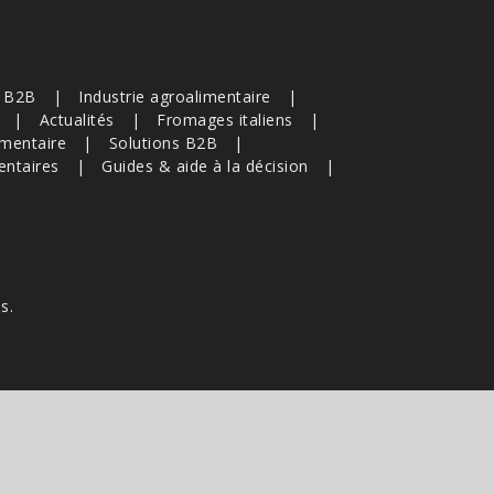
s B2B
Industrie agroalimentaire
Actualités
Fromages italiens
imentaire
Solutions B2B
entaires
Guides & aide à la décision
s.