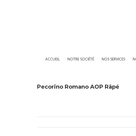
Passer
au
contenu
ACCUEIL
NOTRE SOCIÉTÉ
NOS SERVICES
N
Pecorino Romano AOP Râpé