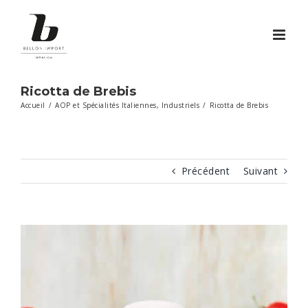
Passer
au
contenu
Ricotta de Brebis
Accueil
/
AOP et Spécialités Italiennes
,
Industriels
/
Ricotta de Brebis
Précédent
Suivant
View
Larger
Image