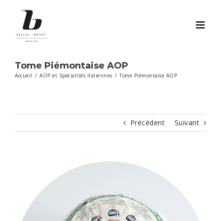
Passer
au
contenu
Tome Piémontaise AOP
Accueil
/
AOP et Spécialités Italiennes
/
Tome Piémontaise AOP
Précédent
Suivant
View
Larger
Image