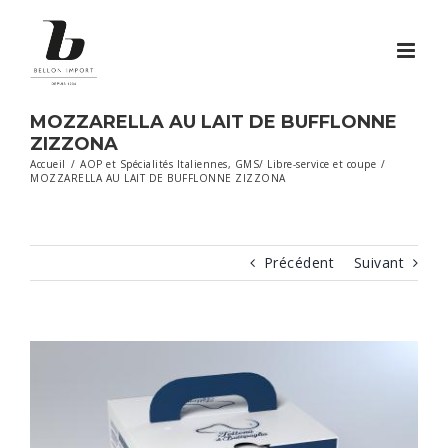
Passer
au
contenu
MOZZARELLA AU LAIT DE BUFFLONNE
ZIZZONA
Accueil
/
AOP et Spécialités Italiennes
,
GMS/ Libre-service et coupe
/
MOZZARELLA AU LAIT DE BUFFLONNE ZIZZONA
Précédent
Suivant
View
Larger
Image