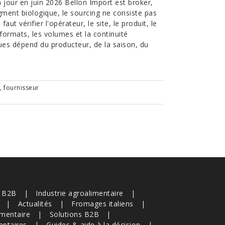
jour en juin 2026 Bellon Import est broker,
egment biologique, le sourcing ne consiste pas
ut vérifier l'opérateur, le site, le produit, le
es formats, les volumes et la continuité
ques dépend du producteur, de la saison, du
,
fournisseur
s B2B
Industrie agroalimentaire
Actualités
Fromages italiens
imentaire
Solutions B2B
entaires
Guides & aide à la décision