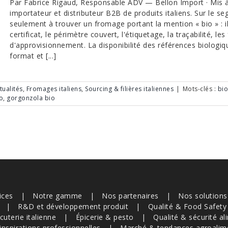
Par Fabrice Rigaud, Responsable ADV — Bellon Import · Mis à 
importateur et distributeur B2B de produits italiens. Sur le s
seulement à trouver un fromage portant la mention « bio » : il fa
certificat, le périmètre couvert, l'étiquetage, la traçabilité, l
d'approvisionnement. La disponibilité des références biologi
format et [...]
tualités
,
Fromages italiens
,
Sourcing & filières italiennes
|
Mots-clés :
bio
o
,
gorgonzola bio
ices
Notre gamme
Nos partenaires
Nos solution
R&D et développement produit
Qualité & Food Safety
cuterie italienne
Épicerie & pesto
Qualité & sécurité al
inspirations professionnelles
Marché & tendances agroalim