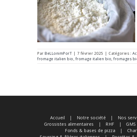
Par
BeLLonimPorT
|
7 février 2025
|
Catégories :
Ac
fromage italien bio
,
fromage italien bio
,
fromages bi
Accueil
Notre société
Nos serv
Grossistes alimentaires
RHF
GMS
Fonds & bases de pizza
Char
Sourcing & filières italiennes
Recettes & 