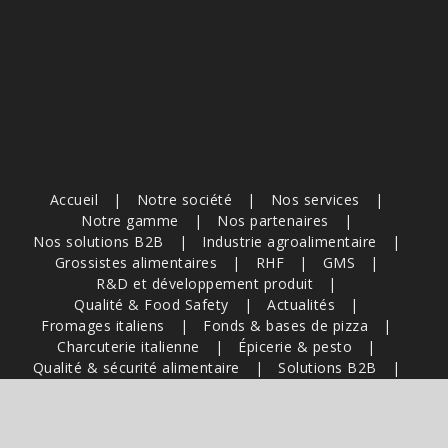
Accueil
Notre société
Nos services
Notre gamme
Nos partenaires
Nos solutions B2B
Industrie agroalimentaire
Grossistes alimentaires
RHF
GMS
R&D et développement produit
Qualité & Food Safety
Actualités
Fromages italiens
Fonds & bases de pizza
Charcuterie italienne
Épicerie & pesto
Qualité & sécurité alimentaire
Solutions B2B
Sourcing & filières italiennes
Recettes & inspirations professionnelles
Marché & tendances agroalimentaires