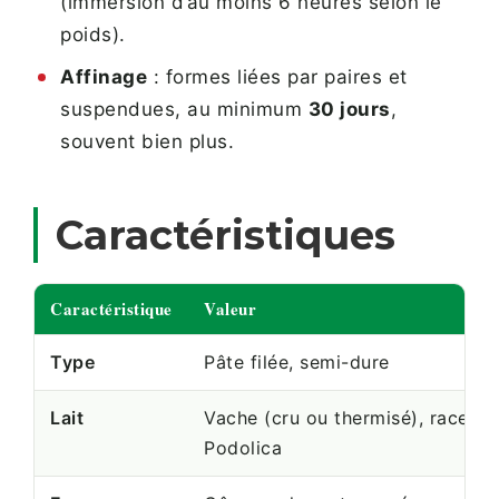
(immersion d’au moins 6 heures selon le
poids).
Affinage
: formes liées par paires et
suspendues, au minimum
30 jours
,
souvent bien plus.
Caractéristiques
Caractéristique
Valeur
Type
Pâte filée, semi-dure
Lait
Vache (cru ou thermisé), races d
Podolica