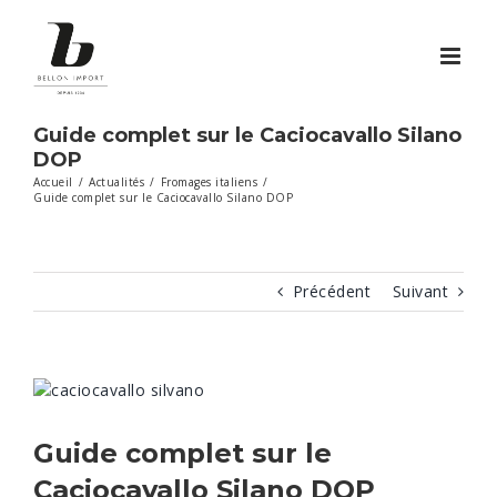
Passer
au
contenu
Guide complet sur le Caciocavallo Silano
DOP
Accueil
/
Actualités
/
Fromages italiens
/
Guide complet sur le Caciocavallo Silano DOP
Précédent
Suivant
Voir
l'image
agrandie
Guide complet sur le
Caciocavallo Silano DOP