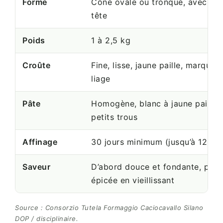
Forme
Cône ovale ou tronqué, avec ou
tête
Poids
1 à 2,5 kg
Croûte
Fine, lisse, jaune paille, marques
liage
Pâte
Homogène, blanc à jaune paille, 
petits trous
Affinage
30 jours minimum (jusqu’à 12 mo
Saveur
D’abord douce et fondante, plus
épicée en vieillissant
Source : Consorzio Tutela Formaggio Caciocavallo Silano
DOP / disciplinaire.