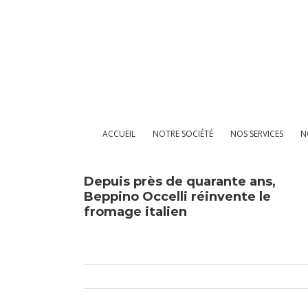
Passer
au
contenu
ACCUEIL
NOTRE SOCIÉTÉ
NOS SERVICES
N
Depuis près de quarante ans,
Beppino Occelli réinvente le
fromage italien