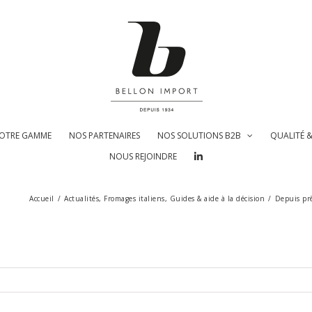
OTRE GAMME
NOS PARTENAIRES
NOS SOLUTIONS B2B
QUALITÉ 
NOUS REJOINDRE
Accueil
/
Actualités
,
Fromages italiens
,
Guides & aide à la décision
/
Depuis prè