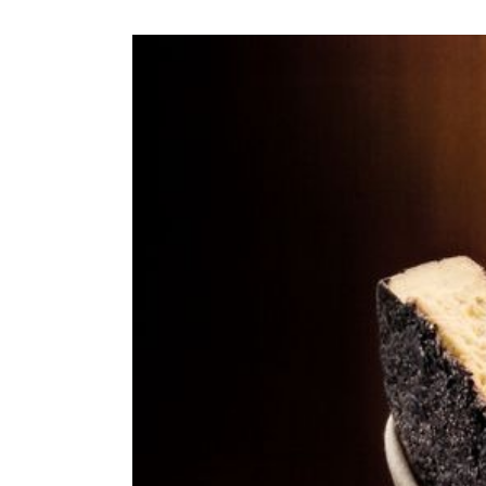
Voir
l'image
agrandie