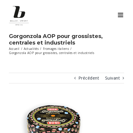
Passer
au
contenu
Gorgonzola AOP pour grossistes,
centrales et industriels
Accueil
/
Actualités
/
Fromages italiens
/
Gorgonzola AOP pour grossistes, centrales et industriels
Précédent
Suivant
Voir
l'image
agrandie