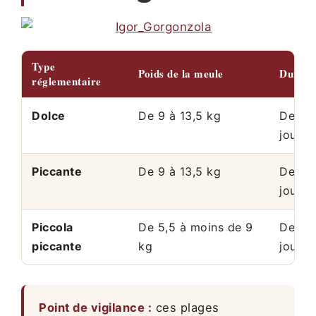
Type
Poids de la meule
Durée d
réglementaire
Dolce
De 9 à 13,5 kg
De 50
jours
Piccante
De 9 à 13,5 kg
De 80
jours
Piccola
De 5,5 à moins de 9
De 60
piccante
kg
jours
Point de vigilance :
ces plages