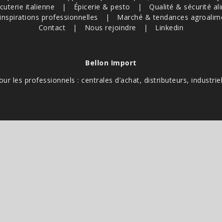
cuterie italienne
Épicerie & pesto
Qualité & sécurité al
inspirations professionnelles
Marché & tendances agroalim
Contact
Nous rejoindre
Linkedin
Bellon Import
our les professionnels : centrales d’achat, distributeurs, industriel
Création site internet :
COMME UNE IMAGE
otégé par reCAPTCHA. Les
règles de confidentialité
et les
conditions d'utilisation
de Googl
LinkedIn