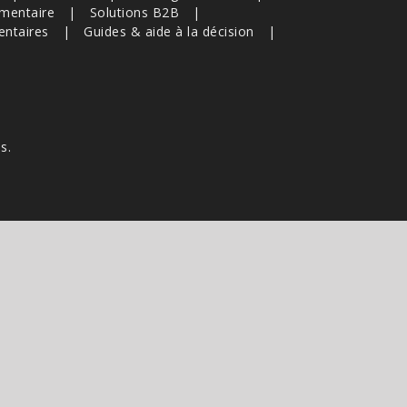
imentaire
Solutions B2B
entaires
Guides & aide à la décision
s.
e s'appliquent.