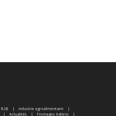
s B2B
Industrie agroalimentaire
Actualités
Fromages italiens