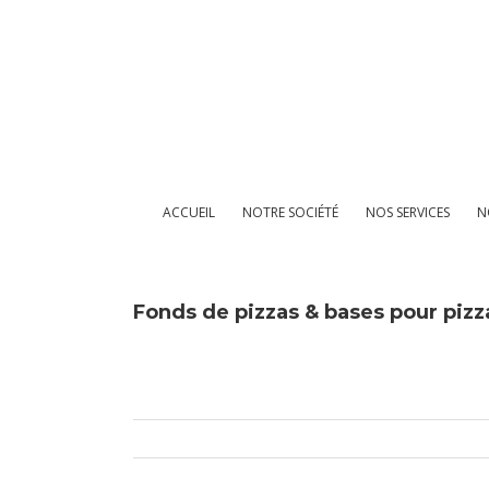
Passer
au
contenu
ACCUEIL
NOTRE SOCIÉTÉ
NOS SERVICES
N
Fonds de pizzas & bases pour pizz