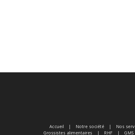
Accueil
Notre société
Nos serv
Grossistes alimentaires
RHF
GMS