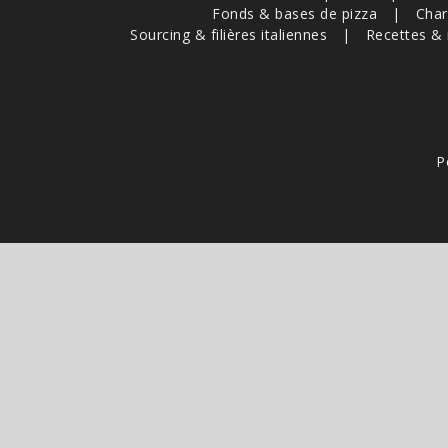
Fonds & bases de pizza
Char
Sourcing & filières italiennes
Recettes & 
P
Ce site est pr