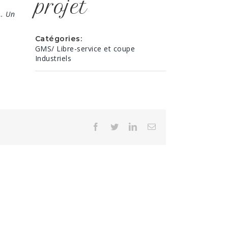
projet
e…
Un
Catégories:
GMS/ Libre-service et coupe
Industriels
Facebook
Twitter
LinkedIn
Email