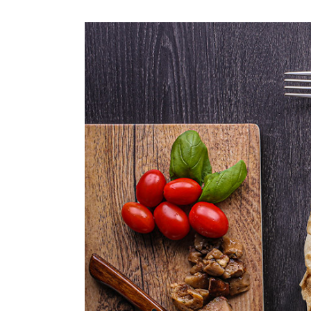
View
Larger
Image