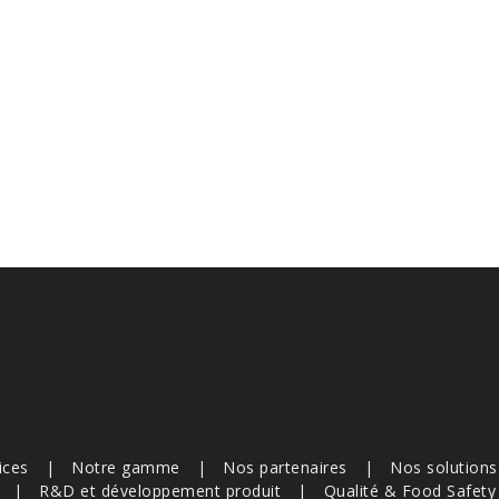
ices
Notre gamme
Nos partenaires
Nos solution
R&D et développement produit
Qualité & Food Safety