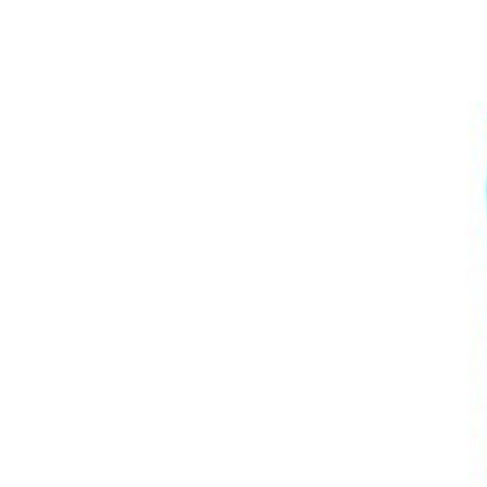
View
Larger
Image