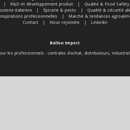
R&D et développement produit
Qualité & Food Safety
cuterie italienne
Épicerie & pesto
Qualité & sécurité al
inspirations professionnelles
Marché & tendances agroalim
Contact
Nous rejoindre
Linkedin
Bellon Import
our les professionnels : centrales d’achat, distributeurs, industriel
Création site internet :
COMME UNE IMAGE
otégé par reCAPTCHA. Les
règles de confidentialité
et les
conditions d'utilisation
de Googl