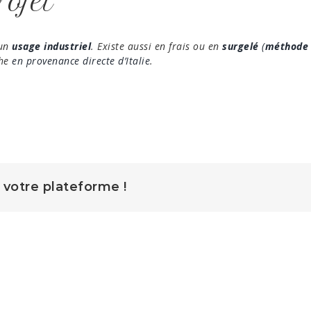
rojet
 un
usage industriel
. Existe aussi en frais ou en
surgelé
(
méthode 
che
en provenance directe d’Italie
.
z votre plateforme !