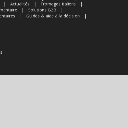
Actualités
Fromages italiens
imentaire
Solutions B2B
entaires
Guides & aide à la décision
s.
e s'appliquent.