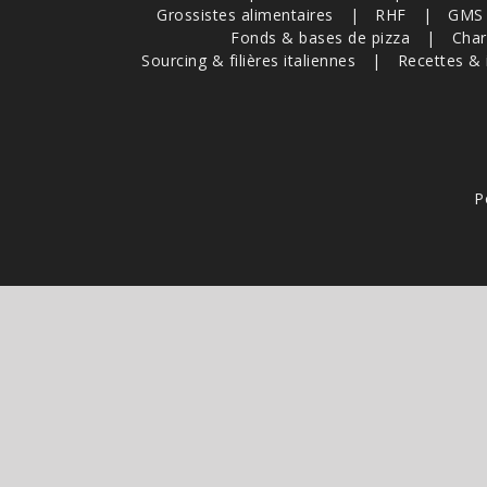
Grossistes alimentaires
RHF
GMS
Fonds & bases de pizza
Char
Sourcing & filières italiennes
Recettes & 
P
Ce site est pr