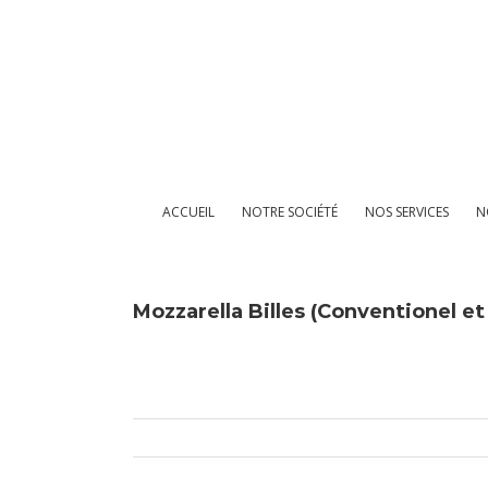
Passer
au
contenu
ACCUEIL
NOTRE SOCIÉTÉ
NOS SERVICES
N
Mozzarella Billes (Conventionel et