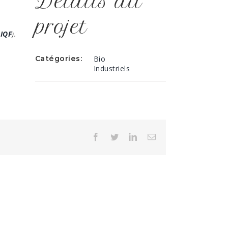
Détails du
projet
IQF
).
Catégories:
Bio
Industriels
Facebook
Twitter
LinkedIn
Email