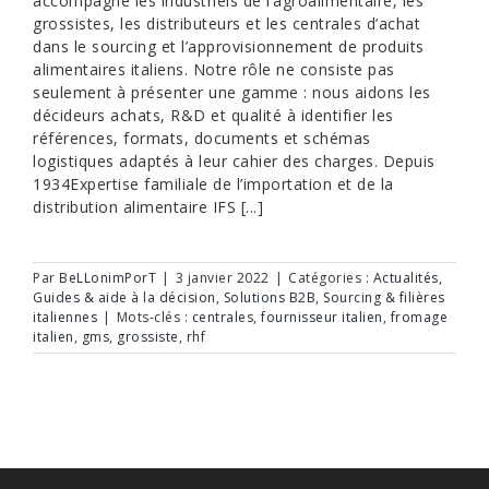
accompagne les industriels de l’agroalimentaire, les
grossistes, les distributeurs et les centrales d’achat
dans le sourcing et l’approvisionnement de produits
alimentaires italiens. Notre rôle ne consiste pas
seulement à présenter une gamme : nous aidons les
décideurs achats, R&D et qualité à identifier les
références, formats, documents et schémas
logistiques adaptés à leur cahier des charges. Depuis
1934Expertise familiale de l’importation et de la
distribution alimentaire IFS [...]
Par
BeLLonimPorT
|
3 janvier 2022
|
Catégories :
Actualités
,
Guides & aide à la décision
,
Solutions B2B
,
Sourcing & filières
italiennes
|
Mots-clés :
centrales
,
fournisseur italien
,
fromage
italien
,
gms
,
grossiste
,
rhf