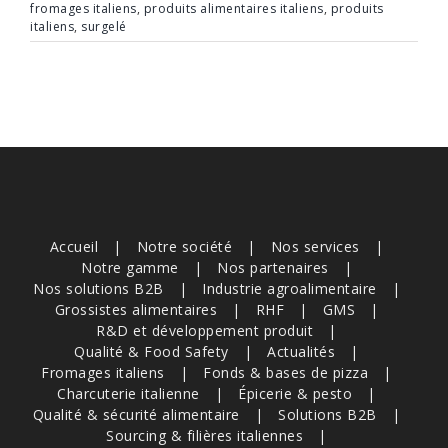
fromages italiens
,
produits alimentaires italiens
,
produits
italiens
,
surgelé
Accueil
Notre société
Nos services
Notre gamme
Nos partenaires
Nos solutions B2B
Industrie agroalimentaire
Grossistes alimentaires
RHF
GMS
R&D et développement produit
Qualité & Food Safety
Actualités
Fromages italiens
Fonds & bases de pizza
Charcuterie italienne
Épicerie & pesto
Qualité & sécurité alimentaire
Solutions B2B
Sourcing & filières italiennes