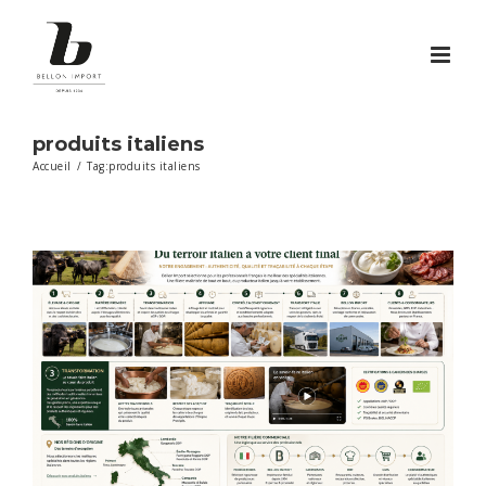
Passer
au
contenu
produits italiens
Accueil
/
Tag:
produits italiens