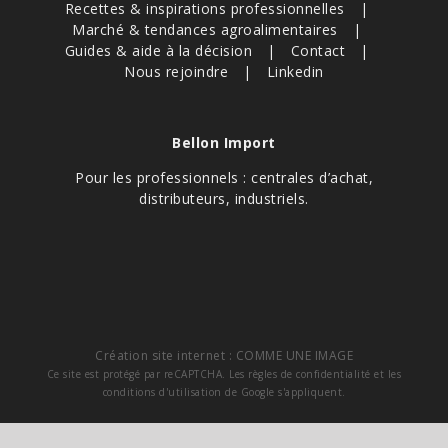
Recettes & inspirations professionnelles
Marché & tendances agroalimentaires
Guides & aide à la décision
Contact
Nous rejoindre
Linkedin
Bellon Import
Pour les professionnels : centrales d’achat,
distributeurs, industriels.
Création site internet :
COMME UNE IMAGE
Ce site est protégé par reCAPTCHA. Les
règles de confidentialité
et les
conditions d'utilisation
de Google s'appliquent.