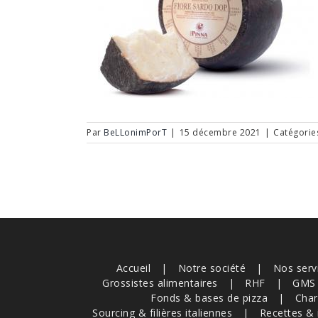
Par
BeLLonimPorT
|
15 décembre 2021
|
Catégorie
Accueil
Notre société
Nos serv
Grossistes alimentaires
RHF
GMS
Fonds & bases de pizza
Char
Sourcing & filières italiennes
Recettes & 