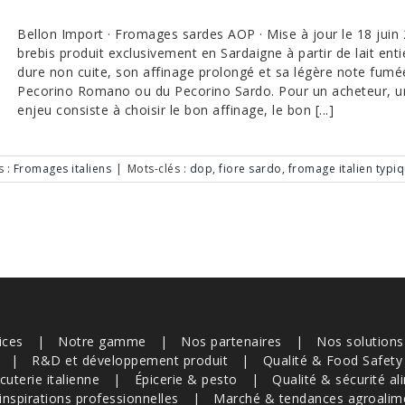
Bellon Import · Fromages sardes AOP · Mise à jour le 18 jui
brebis produit exclusivement en Sardaigne à partir de lait enti
dure non cuite, son affinage prolongé et sa légère note fumée 
Pecorino Romano ou du Pecorino Sardo. Pour un acheteur, un g
enjeu consiste à choisir le bon affinage, le bon [...]
s :
Fromages italiens
|
Mots-clés :
dop
,
fiore sardo
,
fromage italien typi
ices
Notre gamme
Nos partenaires
Nos solution
R&D et développement produit
Qualité & Food Safety
cuterie italienne
Épicerie & pesto
Qualité & sécurité al
inspirations professionnelles
Marché & tendances agroalim