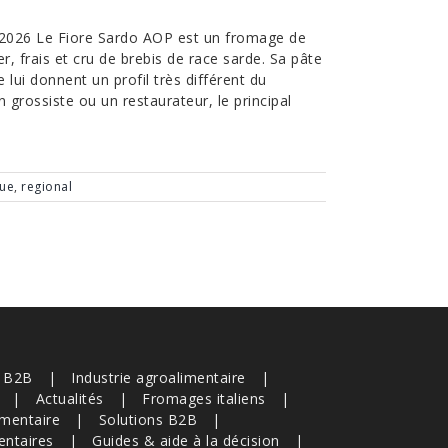
n 2026 Le Fiore Sardo AOP est un fromage de
er, frais et cru de brebis de race sarde. Sa pâte
lui donnent un profil très différent du
rossiste ou un restaurateur, le principal
que
,
regional
s B2B
Industrie agroalimentaire
Actualités
Fromages italiens
imentaire
Solutions B2B
entaires
Guides & aide à la décision