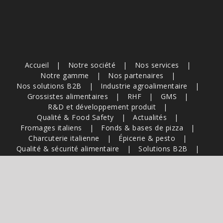
Accueil
Notre société
Nos services
Notre gamme
Nos partenaires
Nos solutions B2B
Industrie agroalimentaire
Grossistes alimentaires
RHF
GMS
R&D et développement produit
Qualité & Food Safety
Actualités
Fromages italiens
Fonds & bases de pizza
Charcuterie italienne
Épicerie & pesto
Qualité & sécurité alimentaire
Solutions B2B
Sourcing & filières italiennes
Recettes & inspirations professionnelles
Marché & tendances agroalimentaires
Guides & aide à la décision
Contact
Nous rejoindre
Linkedin