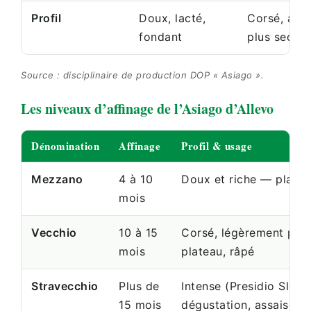
Profil
Doux, lacté,
Corsé, aro
fondant
plus sec
Source : disciplinaire de production DOP « Asiago ».
Les niveaux d’affinage de l’Asiago d’Allevo
Dénomination
Affinage
Profil & usage
Mezzano
4 à 10
Doux et riche — platea
mois
Vecchio
10 à 15
Corsé, légèrement piq
mois
plateau, râpé
Stravecchio
Plus de
Intense (Presidio Slow
15 mois
dégustation, assaison