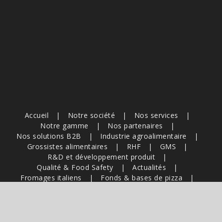
Accueil
Notre société
Nos services
Notre gamme
Nos partenaires
Nos solutions B2B
Industrie agroalimentaire
Grossistes alimentaires
RHF
GMS
R&D et développement produit
Qualité & Food Safety
Actualités
Fromages italiens
Fonds & bases de pizza
Charcuterie italienne
Épicerie & pesto
Qualité & sécurité alimentaire
Solutions B2B
Sourcing & filières italiennes
Recettes & inspirations professionnelles