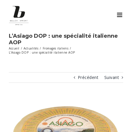
Passer
au
contenu
L’Asiago DOP : une spécialité italienne
AOP
Accueil
/
Actualités
/
Fromages italiens
/
L’Asiago DOP : une spécialité italienne AOP
Précédent
Suivant
Voir
l'image
agrandie