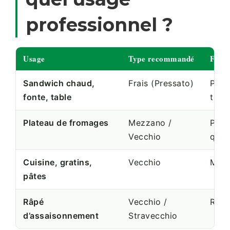
professionnel ?
Usage
Type recommandé
Form
Sandwich chaud,
Frais (Pressato)
Port
fonte, table
tran
Plateau de fromages
Mezzano /
Pièc
Vecchio
quar
Cuisine, gratins,
Vecchio
Meul
pâtes
Râpé
Vecchio /
Râpé
d’assaisonnement
Stravecchio