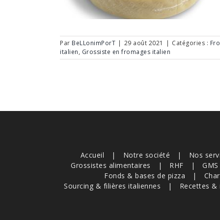
Par
BeLLonimPorT
|
29 août 2021
|
Catégories :
Fro
italien
,
Grossiste en fromages italien
Accueil
Notre société
Nos serv
Grossistes alimentaires
RHF
GMS
Fonds & bases de pizza
Char
Sourcing & filières italiennes
Recettes & 