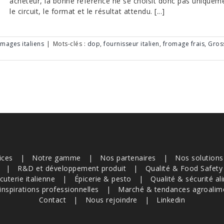
acheteur, la bonne référence ne se choisit donc pas uniquement 
le circuit, le format et le résultat attendu. [...]
mages italiens
|
Mots-clés :
dop
,
fournisseur italien
,
fromage frais
,
Gross
ices
Notre gamme
Nos partenaires
Nos solution
R&D et développement produit
Qualité & Food Safety
cuterie italienne
Épicerie & pesto
Qualité & sécurité al
inspirations professionnelles
Marché & tendances agroalim
Contact
Nous rejoindre
Linkedin