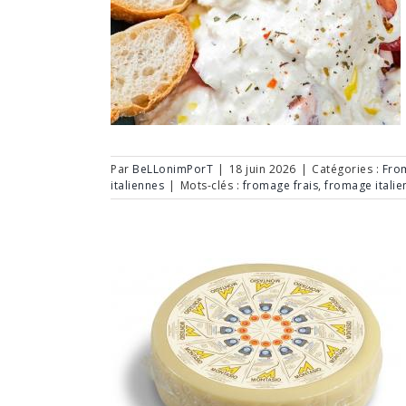
Par
BeLLonimPorT
|
18 juin 2026
|
Catégories :
From
italiennes
|
Mots-clés :
fromage frais
,
fromage italie