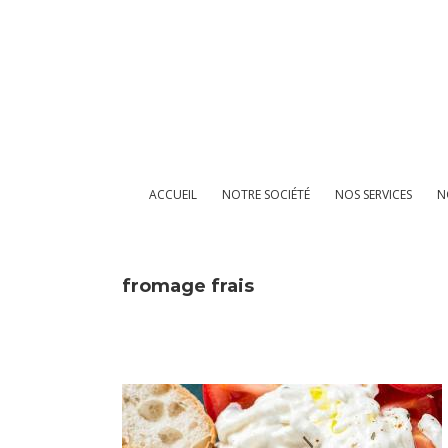
Passer
au
contenu
ACCUEIL
NOTRE SOCIÉTÉ
NOS SERVICES
N
fromage frais