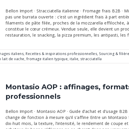
Bellon Import · Stracciatella italienne · Fromage frais B2B · Mi
pas une burrata ouverte : c’est un ingrédient frais à part entiè
filaments de pâte filée, proches de la mozzarella effilochée, 
constitue le cœur crémeux. Vendue seule, elle devient un produ
restauration, le snacking, la pizza premium, les antipasti, les f
ages italiens
,
Recettes & inspirations professionnelles
,
Sourcing & filièr
n lait de vache
,
fromage italien typique
,
italie
,
stracciatella
Montasio AOP : affinages, format
professionnels
Bellon Import · Montasio AOP · Guide d’achat et d’usage B2B 
change de fonction à mesure qu’il s’affine Entre un Montasio 
dix-huit mois, la texture, l’intensité, le rendement de coupe e