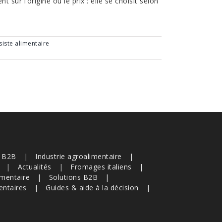
sur l’origine ou le prix : elle se choisit selon
iste alimentaire
s B2B
Industrie agroalimentaire
Actualités
Fromages italiens
imentaire
Solutions B2B
entaires
Guides & aide à la décision