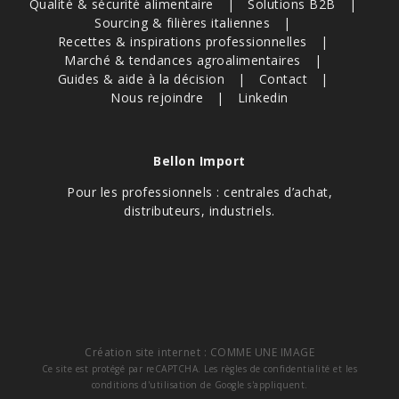
Qualité & sécurité alimentaire
Solutions B2B
Sourcing & filières italiennes
Recettes & inspirations professionnelles
Marché & tendances agroalimentaires
Guides & aide à la décision
Contact
Nous rejoindre
Linkedin
Bellon Import
Pour les professionnels : centrales d’achat,
distributeurs, industriels.
Création site internet :
COMME UNE IMAGE
Ce site est protégé par reCAPTCHA. Les
règles de confidentialité
et les
conditions d'utilisation
de Google s'appliquent.