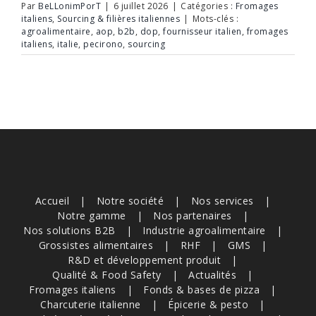
Par
BeLLonimPorT
|
6 juillet 2026
|
Catégories :
Fromages
italiens
,
Sourcing & filières italiennes
|
Mots-clés :
agroalimentaire
,
aop
,
b2b
,
dop
,
fournisseur italien
,
fromages
italiens
,
italie
,
pecirono
,
sourcing
Accueil
Notre société
Nos services
Notre gamme
Nos partenaires
Nos solutions B2B
Industrie agroalimentaire
Grossistes alimentaires
RHF
GMS
R&D et développement produit
Qualité & Food Safety
Actualités
Fromages italiens
Fonds & bases de pizza
Charcuterie italienne
Épicerie & pesto