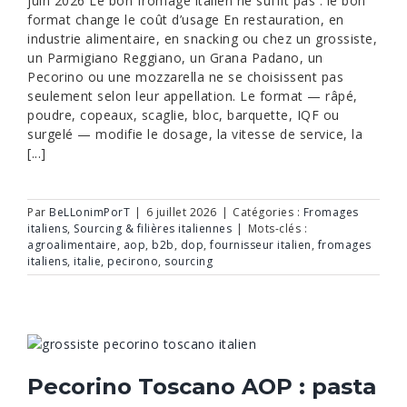
juin 2026 Le bon fromage italien ne suffit pas : le bon
format change le coût d’usage En restauration, en
industrie alimentaire, en snacking ou chez un grossiste,
un Parmigiano Reggiano, un Grana Padano, un
Pecorino ou une mozzarella ne se choisissent pas
seulement selon leur appellation. Le format — râpé,
poudre, copeaux, scaglie, bloc, barquette, IQF ou
surgelé — modifie le dosage, la vitesse de service, la
[...]
Par
BeLLonimPorT
|
6 juillet 2026
|
Catégories :
Fromages
italiens
,
Sourcing & filières italiennes
|
Mots-clés :
agroalimentaire
,
aop
,
b2b
,
dop
,
fournisseur italien
,
fromages
italiens
,
italie
,
pecirono
,
sourcing
Pecorino Toscano AOP : pasta