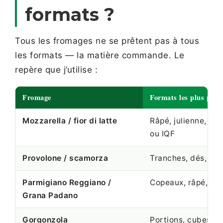
formats ?
Tous les fromages ne se prêtent pas à tous
les formats — la matière commande. Le
repère que j’utilise :
Fromage
Formats les plus pert
Mozzarella / fior di latte
Râpé, julienne, bil
ou IQF
Provolone / scamorza
Tranches, dés, râp
Parmigiano Reggiano /
Copeaux, râpé, pou
Grana Padano
Gorgonzola
Portions, cubes (i