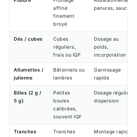
Poudre
Fromage
Assaisonnement,
affiné
panures, sauces
finement
broyé
Dés / cubes
Cubes
Dosage au
réguliers,
poids,
frais ou IQF
incorporation
Allumettes /
Bâtonnets ou
Garnissage
julienne
lanières
rapide
Billes (2 g /
Petites
Dosage régulier,
5 g)
boules
dispersion
calibrées,
souvent IQF
Tranches
Tranches
Montage rapide,