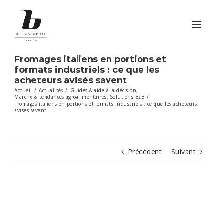
Passer
au
contenu
Fromages italiens en portions et
formats industriels : ce que les
acheteurs avisés savent
Accueil
/
Actualités
/
Guides & aide à la décision
,
Marché & tendances agroalimentaires
,
Solutions B2B
/
Fromages italiens en portions et formats industriels : ce que les acheteurs
avisés savent
Précédent
Suivant
Voir
l'image
agrandie