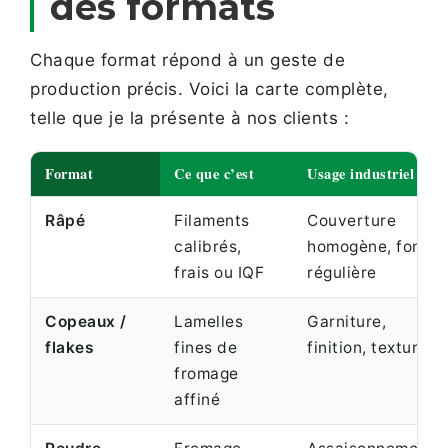
des formats
Chaque format répond à un geste de
production précis. Voici la carte complète,
telle que je la présente à nos clients :
Format
Ce que c’est
Usage industriel
Râpé
Filaments
Couverture
calibrés,
homogène, fonte
frais ou IQF
régulière
Copeaux /
Lamelles
Garniture,
flakes
fines de
finition, texture
fromage
affiné