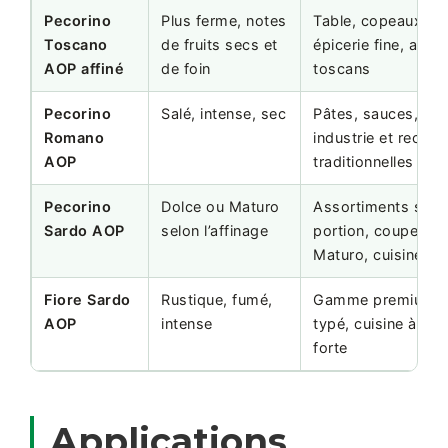
Pecorino
Plus ferme, notes
Table, copeaux, cu
Toscano
de fruits secs et
épicerie fine, acco
AOP affiné
de foin
toscans
Pecorino
Salé, intense, sec
Pâtes, sauces, râp
Romano
industrie et recett
AOP
traditionnelles
Pecorino
Dolce ou Maturo
Assortiments sard
Sardo AOP
selon l’affinage
portion, coupe, râ
Maturo, cuisine
Fiore Sardo
Rustique, fumé,
Gamme premium, 
AOP
intense
typé, cuisine à iden
forte
Applications