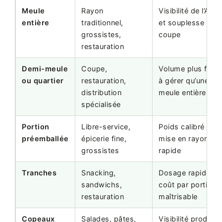
Meule
Rayon
Visibilité de l’AOP
entière
traditionnel,
et souplesse de
grossistes,
coupe
restauration
Demi-meule
Coupe,
Volume plus facil
ou quartier
restauration,
à gérer qu’une
distribution
meule entière
spécialisée
Portion
Libre-service,
Poids calibré et
préemballée
épicerie fine,
mise en rayon
grossistes
rapide
Tranches
Snacking,
Dosage rapide et
sandwichs,
coût par portion
restauration
maîtrisable
Copeaux
Salades, pâtes,
Visibilité produit 