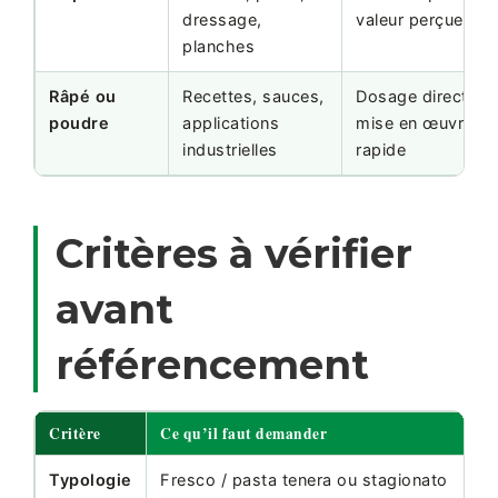
dressage,
valeur perçue
planches
Râpé ou
Recettes, sauces,
Dosage direct et
poudre
applications
mise en œuvre
industrielles
rapide
Critères à vérifier
avant
référencement
Critère
Ce qu’il faut demander
I
Typologie
Fresco / pasta tenera ou stagionato
D