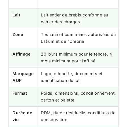
a
Lait
Lait entier de brebis conforme au
S
cahier des charges
c
Zone
Toscane et communes autorisées du
V
Latium et de l’Ombrie
Affinage
20 jours minimum pour le tendre, 4
P
mois minimum pour l’affiné
s
Marquage
Logo, étiquette, documents et
P
AOP
identification du lot
l
Format
Poids, dimensions, conditionnement,
D
carton et palette
c
Durée de
DDM, durée résiduelle, conditions de
S
vie
conservation
g