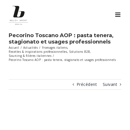
Passer
au
contenu
Pecorino Toscano AOP : pasta tenera,
stagionato et usages professionnels
Accueil
/
Actualités
/
Fromages italiens
,
Recettes & inspirations professionnelles
,
Solutions B2B
,
Sourcing & filières italiennes
/
Pecorino Toscano AOP : pasta tenera, stagionato et usages professionnels
Précédent
Suivant
Voir
l'image
agrandie