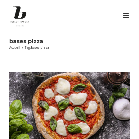
Passer
au
contenu
bases pizza
Accueil
/
Tag:
bases pizza