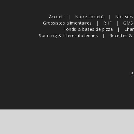
Accueil
Notre société
Nos serv
Grossistes alimentaires
RHF
GMS
Fonds & bases de pizza
Char
Sourcing & filières italiennes
Recettes & 
P
Ce site est pr