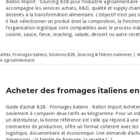
Bellon Import · Sourcing B2B pour l’industrie agroalimentaire 
accompagne les services achats, R&D, qualité et supply chain
destinés à la transformation alimentaire. L’objectif n’est pas
il faut sélectionner un produit dont la composition, la fonctio
l’organisation logistique sont compatibles avec le process indus
cuisiné, sauce, farce, snacking, salade, dessert ou autre recette
alités
,
Fromages italiens
,
Solutions B2B
,
Sourcing & filières italiennes
|
M
ie agroalimentaire
Acheter des fromages italiens en
Guide d’achat B2B · Fromages italiens · Bellon Import Achete
seulement à comparer deux tarifs au kilogramme. Pour un indu
un distributeur, la bonne référence est celle qui répond à une 
contraintes de production, offre un format cohérent avec les 
logistique, documentaire et économique. Une demande d’achat
dimensions : la famille de fromage, la recette [...]