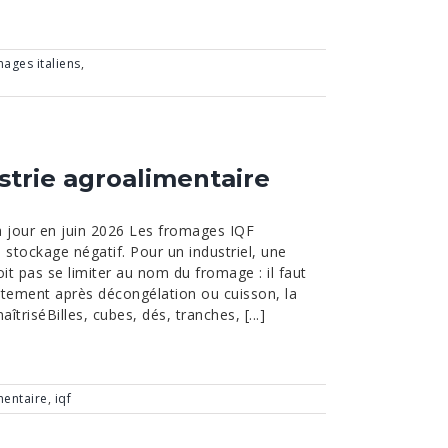
ages italiens
,
strie agroalimentaire
 jour en juin 2026 Les fromages IQF
 stockage négatif. Pour un industriel, une
oit pas se limiter au nom du fromage : il faut
rtement après décongélation ou cuisson, la
triséBilles, cubes, dés, tranches, [...]
mentaire
,
iqf