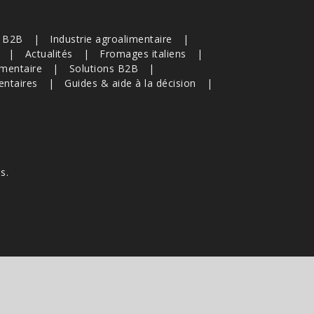
s B2B
Industrie agroalimentaire
Actualités
Fromages italiens
imentaire
Solutions B2B
entaires
Guides & aide à la décision
s.
e s'appliquent.