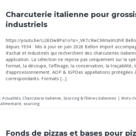
Charcuterie italienne pour grossi
industriels
https://youtu.be/Li26Dw8Pa1o?si=_VKTcRwCMmaImzhR Bellon I
depuis 1934 · Mis à jour en juin 2026 Bellon Import accompagn
d’achat et industriels qui recherchent des charcuteries itali
application. La sélection ne repose pas uniquement sur la spécia
format, la découpe, l’affinage, la conservation, la traçabilité,
d’approvisionnement. AOP & IGPDes appellations protégées à 
correspondants. Formats [...]
 :
Actualités
,
Charcuterie italienne
,
Sourcing & filières italiennes
|
Mots-clé
oalimentaire
,
sourcing
Fonds de pizzas et bases pour piz