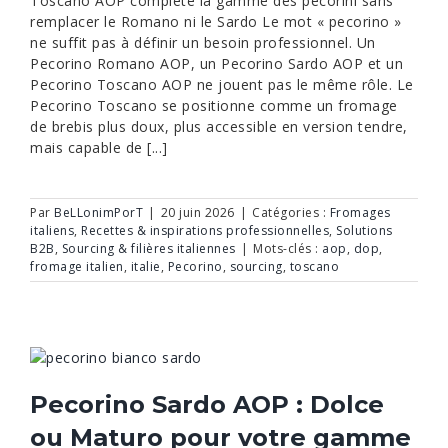
Toscano AOP complète la gamme des pecorini sans
remplacer le Romano ni le Sardo Le mot « pecorino »
ne suffit pas à définir un besoin professionnel. Un
Pecorino Romano AOP, un Pecorino Sardo AOP et un
Pecorino Toscano AOP ne jouent pas le même rôle. Le
Pecorino Toscano se positionne comme un fromage
de brebis plus doux, plus accessible en version tendre,
mais capable de [...]
Par
BeLLonimPorT
|
20 juin 2026
|
Catégories :
Fromages
italiens
,
Recettes & inspirations professionnelles
,
Solutions
B2B
,
Sourcing & filières italiennes
|
Mots-clés :
aop
,
dop
,
fromage italien
,
italie
,
Pecorino
,
sourcing
,
toscano
Pecorino Sardo AOP : Dolce
ou Maturo pour votre gamme