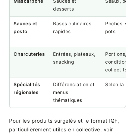
Mascarpone
Sauces et
Seaux, pots
desserts
Sauces et
Bases culinaires
Poches, sea
pesto
rapides
pots
Charcuteries
Entrées, plateaux,
Portions,
snacking
conditionne
collectifs
Spécialités
Différenciation et
Selon la réf
régionales
menus
thématiques
Pour les produits surgelés et le format IQF,
particulièrement utiles en collective, voir