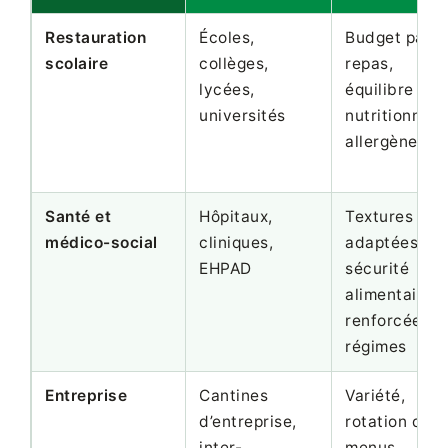
Restauration
Écoles,
Budget par
scolaire
collèges,
repas,
lycées,
équilibre
universités
nutritionnel,
allergènes
Santé et
Hôpitaux,
Textures
médico-social
cliniques,
adaptées,
EHPAD
sécurité
alimentaire
renforcée,
régimes
Entreprise
Cantines
Variété,
d’entreprise,
rotation des
inter-
menus,