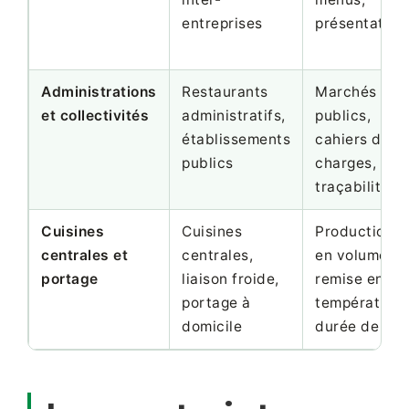
entreprises
présentation
Administrations
Restaurants
Marchés
et collectivités
administratifs,
publics,
établissements
cahiers des
publics
charges,
traçabilité
Cuisines
Cuisines
Production
centrales et
centrales,
en volume,
portage
liaison froide,
remise en
portage à
température,
domicile
durée de vie