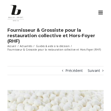
Passer
au
contenu
Fournisseur & Grossiste pour la
restauration collective et Hors-Foyer
(RHF)
Accueil
/
Actualités
/
Guides & aide à la décision
/
Fournisseur & Grossiste pour la restauration collective et Hors-Foyer (RHF)
Précédent
Suivant
Voir
l'image
agrandie