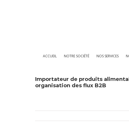
Passer
au
contenu
ACCUEIL
NOTRE SOCIÉTÉ
NOS SERVICES
N
Importateur de produits alimentair
organisation des flux B2B