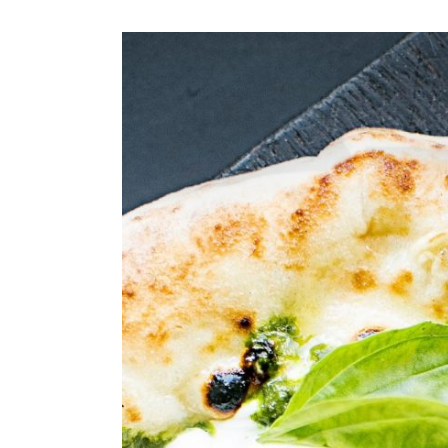
Voir
l'image
agrandie