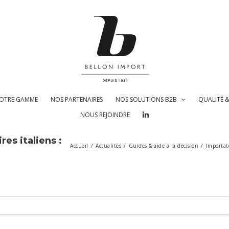
OTRE GAMME
NOS PARTENAIRES
NOS SOLUTIONS B2B
QUALITÉ 
NOUS REJOINDRE
es italiens :
Accueil
/
Actualités
/
Guides & aide à la décision
/
Importat