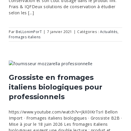
conservation et son coût d’usage dans le produit fini.
Frais & IQFDeux solutions de conservation à étudier
selon les [...]
Par
BeLLonimPorT
|
7 janvier 2021
|
Catégories :
Actualités
,
Fromages italiens
Grossiste en fromages
italiens biologiques pour
professionnels
https://www.youtube.com/watch?v=JkX0IKrTsrI Bellon
Import · Fromages italiens biologiques · Grossiste B2B ·
Mise à jour le 18 juin 2026 Les fromages italiens
biologiques exigent une double lecture : produit et