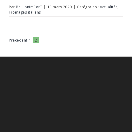
Par
BeLLonimPorT
|
13 mars 2020
|
Catégories :
Actualités
,
Fromages italiens
Précédent
1
2